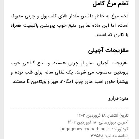
تخم مرغ کامل
تخم مرغ به خاطر داشتن مقدار بالای کلسترول و چربی معروف
است، اما این ماده غذایی منبع خوب پروتئین باکیفیت همراه
با کالری کم است.
مغزیجات آجیلی
مغزیجات آجیلی مملو از چربی هستند و منبع گیاهی خوب
پروتئین محسوب می شوند. یک غذای سالم برای قلب بوده و
بیشتراً حاوی اسید های چرب امگا-3، فیبر و ویتامین E هستند.
منبع: فرارو
تاریخ انتشار:
18 فروردین 1402
آخرین بروزرسانی:
18 فروردین 1402
گردآورنده:
aegagency.chaparblog.ir
شناسه مطلب: 33568